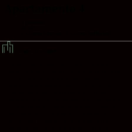
Apartamento 4
4 personas
40 m2
1 x Cama Kingsize
|
2 x Cama Individual
Vista a la ciudad
appartement de 40m² environ plus mezzanine,
literie de qualité hotelière comprenant un lit en 180
+ 2 lits en 90 en mezzanine, avec balconnet
privatif, cuisine équipée avec , micro ondes, frigo
,plaque induction et hotte aspirante, cafetière
nespresso, salle de bain indépendante avec grande
douche italienne, vasque , wc suspendus séparés,
un canapé en 160 de qualité, tv connectée, wifi.
Au 1er étage accessible par un escalier, entrée
indépendante avec digicode, linge de lit et de