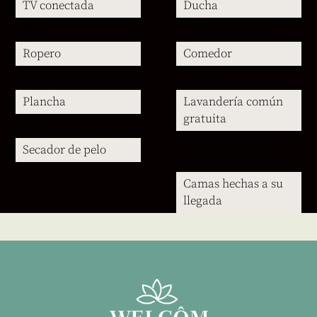
TV conectada
Ducha
Wifi
Pantalla plana
Ropero
Comedor
Aire acondicionado
Balcón
Plancha
Lavandería común
gratuita
Salón
Ropa de cama y
Secador de pelo
toallas incluida
Camas hechas a su
llegada