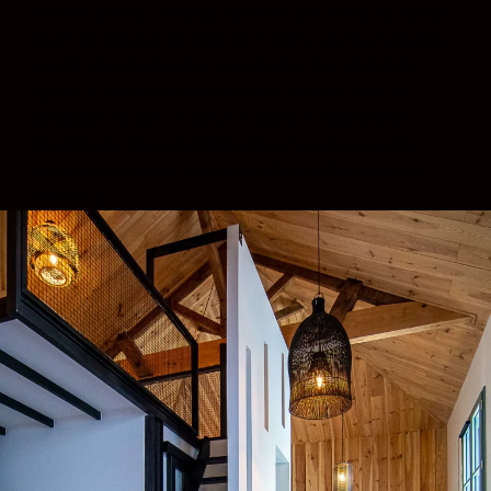
toilette fourni, ménage une fois par semaine inclus
pour les séjours de plus de 7 jours. L'appartement a
gardé une charpentre apparente, des plafonds
hauts, il est entièrement bardé en bois avec un
plancher en pin . Il peut acceuillir 4 personnes
maximum. Vous avez librement accés au patio
interure commun si vous souhaitez déjeuner en
exterieur.