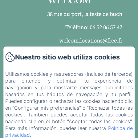
38 rue du port, la teste de buch
Teléfono: 06 52 06 57 47
welcom.locations@free.fr
Nuestro sitio web utiliza cookies
El aviso legal
Contacto
Utilizamos cookies y rastreadores (incluso de terceros)
para entender y optimizar tu experiencia de
Política de privacidad
navegación y para mostrarte mensajes publicitarios
basados en tus hábitos de navegación y tu perfil.
Información legal
Puedes configurar o rechazar las cookies haciendo clic
en "Configurar mis preferencias" o "Rechazar todas las
Información sobre cookies
cookies". También puedes aceptar todas las cookies
EN
FR
ES
haciendo clic en el botón "Aceptar todas las cookies".
Para más información, puedes leer nuestra
Política de
privacidad
.