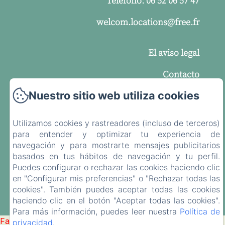
Teléfono: 06 52 06 57 47
welcom.locations@free.fr
El aviso legal
Contacto
Nuestro sitio web utiliza cookies
Política de privacidad
Información legal
Utilizamos cookies y rastreadores (incluso de terceros)
para entender y optimizar tu experiencia de
Información sobre cookies
navegación y para mostrarte mensajes publicitarios
EN
FR
ES
basados en tus hábitos de navegación y tu perfil.
Puedes configurar o rechazar las cookies haciendo clic
en "Configurar mis preferencias" o "Rechazar todas las
Desarrollado con Amenitiz
cookies". También puedes aceptar todas las cookies
haciendo clic en el botón "Aceptar todas las cookies".
Para más información, puedes leer nuestra
Política de
Failed to load BookingEngine/index: Loading chunk 2698
privacidad
.