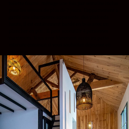
toilette fourni, ménage une fois par semaine inclus
pour les séjours de plus de 7 jours. L'appartement a
gardé une charpentre apparente, des plafonds
hauts, il est entièrement bardé en bois avec un
plancher en pin . Il peut acceuillir 4 personnes
maximum. Vous avez librement accés au patio
interure commun si vous souhaitez déjeuner en
exterieur.