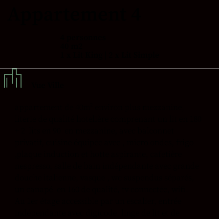
Appartement 4
4 personnes
40 m2
1 x Lit King
|
2 x Lit Simple
Vue Ville
appartement de 40m² environ plus mezzanine,
literie de qualité hotelière comprenant un lit en 180
+ 2 lits en 90 en mezzanine, avec balconnet
privatif, cuisine équipée avec , micro ondes, frigo
,plaque induction et hotte aspirante, cafetière
nespresso, salle de bain indépendante avec grande
douche italienne, vasque , wc suspendus séparés,
un canapé en 160 de qualité, tv connectée, wifi.
Au 1er étage accessible par un escalier, entrée
indépendante avec digicode, linge de lit et de