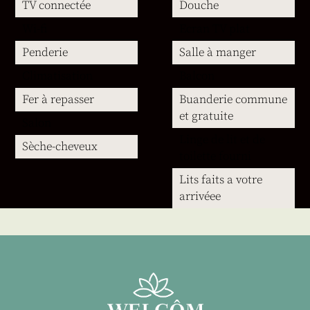
TV connectée
Douche
Wi-fi
Ecran TV plat
Penderie
Salle à manger
Climatisation
Balcon
Fer à repasser
Buanderie commune
et gratuite
Salon
Linge de lit et de
Sèche-cheveux
toilette fourni
Lits faits a votre
arrivéee